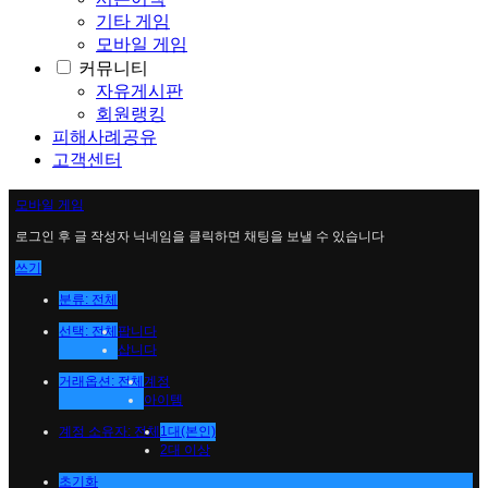
기타 게임
모바일 게임
커뮤니티
자유게시판
회원랭킹
피해사례공유
고객센터
모바일 게임
로그인 후 글 작성자 닉네임을 클릭하면 채팅을 보낼 수 있습니다
쓰기
분류: 전체
선택: 전체
팝니다
삽니다
거래옵션: 전체
계정
아이템
계정 소유자: 전체
1대(본인)
2대 이상
초기화