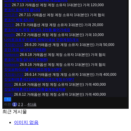
신의탑 새로운세계 투력144p 계정팝니다
할로
26.7.13
거래옵션
계정
계정 소유자
1대(본인)
가격
120,000
윈조이 포커 5개 팝니다
신라공주
26.7.11
거래옵션
계정
계정 소유자
1대(본인)
가격
협의
윈조이 계정 삽니다
마카우
26.7.5
거래옵션
계정
계정 소유자
1대(본인)
가격
20,000
윈조이포커 계정 삽니다. 1만원 벌어가세요
goodlg
26.7.2
거래옵션
계정
계정 소유자
1대(본인)
가격
10,000
나이트크로우 인증된 캐릭미생성 구깡계정5개ㅍ
계정팝니다1
26.6.20
거래옵션
계정
계정 소유자
1대(본인)
가격
50,000
오딘 계정 삽니다 ! (구매완)
hxxkeexx
26.6.18
거래옵션
계정
계정 소유자
1대(본인)
가격
협의
윈조이 계정 삽니다 (구매완)
hxxkeexx
26.6.16
거래옵션
계정
계정 소유자
1대(본인)
가격
협의
갓오브하이스쿨 하이엔드계정ㅍVIP7
계정팝니다1
26.6.14
거래옵션
계정
계정 소유자
1대(본인)
가격
400,000
갓오하)영혼석21000개/하이엔드계정ㅍ(VIP7
판매1
26.6.14
거래옵션
계정
계정 소유자
1대(본인)
가격
400,000
갓오하]영혼석13000개/종결계정급처분
판매1
26.6.12
거래옵션
계정
계정 소유자
1대(본인)
가격
400,000
쓰기
이전
1
2
3
...
4
다음
최근 게시물
이미지 없음