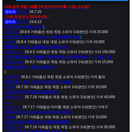
거래 금지 게임 - 배틀그라운드(카카오톡, 스팀, 모바일)
관리자
관리자
26.7.25
! 거래 전 반드시 읽어주세요 !
관리자
관리자
24.8.12
윈조이 WPL 계정 삽니다
1
jaesumin
26.8.6
거래옵션
계정
계정 소유자
1대(본인)
가격
25,000
윈조이 포커 계정 매입 삽니다. 1만원 벌어가세요
1
goodlg
26.8.4
거래옵션
계정
계정 소유자
1대(본인)
가격
10,000
열혈강호 넥스트 걸그룹멤버닉네임계정 ㅍ
계정팝니다1
26.8.3
거래옵션
계정
계정 소유자
1대(본인)
가격
150,000
1.5에 개급처합니다 브롤러 100개 트로피 35000 멜변 ㄱㄴ 만렙 27개
Nomuhyeon
26.8.2
거래옵션
계정
계정 소유자
1대(본인)
가격
15,000
브롤이랑 클래시 로얄 계정팝니다
Totkr2969
26.8.1
거래옵션
계정
계정 소유자
1대(본인)
가격
협의
윈조이포커 계정 삽니다. 1만원 벌어가세요
goodlg
26.7.20
거래옵션
계정
계정 소유자
1대(본인)
가격
10,000
나이트크로우 인증된구글깡계정5개
계정팝니다1
26.7.19
거래옵션
계정
계정 소유자
1대(본인)
가격
45,000
ㅡㅡ
하시새시리
26.7.17
거래옵션
아이템
계정 소유자
1대(본인)
가격
0
윈조이포커 계정 삽니다. 1만원 벌어가세요
goodlg
26.7.17
거래옵션
계정
계정 소유자
1대(본인)
가격
10,000
나이트크로우 캐릭미생성구글깡계정5개ㅍ
계정팝니다1
26.7.14
거래옵션
계정
계정 소유자
1대(본인)
가격
50,000